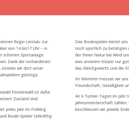
nioren Regio Liestal» zur
Das Boulespielen bietet uns 
mber von 14 bis17 Uhr – in
noch sportlich zu betätigen 
der schönen Sportanlage
der freien Natur bei Wind un
nnen. Dank der vorhandenen
was unserem Körper nur gut 
, können wir dort unser
das Gleichgewicht und die St
ulespielern günstige
Im Weiteren messen wir uns
Freundschaft, Geselligkeit u
wald Finsterwald ist dafür
An 6 Turnier-Tagen im Jahr no
 bestem Zustand sind.
Jahresmeisterschaft zählen
et jedes Jahr im Frühling
beschliessen wir jeweils En
und Boule-Spieler tatkräftig